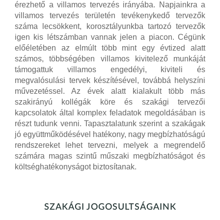
érezhető a villamos tervezés irányába. Napjainkra a
villamos tervezés területén tevékenykedő tervezők
száma lecsökkent, korosztályunkba tartozó tervezők
igen kis létszámban vannak jelen a piacon. Cégünk
előéletében az elmúlt több mint egy évtized alatt
számos, többségében villamos kivitelező munkáját
támogattuk villamos engedélyi, kiviteli és
megvalósulási tervek készítésével, továbbá helyszíni
művezetéssel. Az évek alatt kialakult több más
szakirányú kollégák köre és szakági tervezői
kapcsolatok által komplex feladatok megoldásában is
részt tudunk venni. Tapasztalatunk szerint a szakágak
jó együttműködésével hatékony, nagy megbízhatóságú
rendszereket lehet tervezni, melyek a megrendelő
számára magas szintű műszaki megbízhatóságot és
költséghatékonyságot biztosítanak.
SZAKÁGI JOGOSULTSÁGAINK