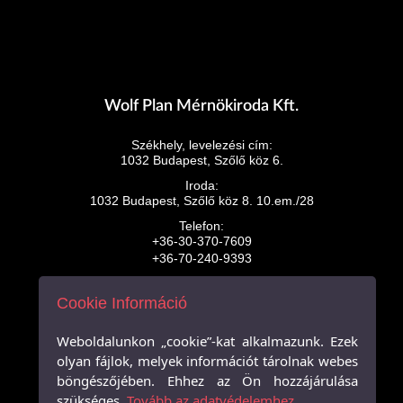
Wolf Plan Mérnökiroda Kft.
Székhely, levelezési cím:
1032 Budapest, Szőlő köz 6.
Iroda:
1032 Budapest, Szőlő köz 8. 10.em./28
Telefon:
+36-30-370-7609
+36-70-240-9393
E-mail:
info@wolfplan.eu
Cookie Információ
wolfplanmernokiroda@gmail.com
Weboldalunkon „cookie”-kat alkalmazunk. Ezek
olyan fájlok, melyek információt tárolnak webes
böngészőjében. Ehhez az Ön hozzájárulása
szükséges.
Tovább az adatvédelemhez